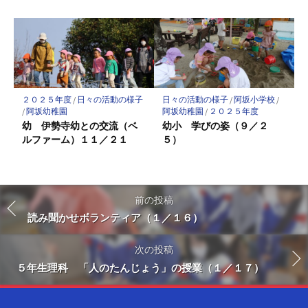
２０２５年度
/
日々の活動の様子
日々の活動の様子
/
阿坂小学校
/
/
阿坂幼稚園
阿坂幼稚園
/
２０２５年度
幼 伊勢寺幼との交流（ベ
幼小 学びの姿（９／２
ルファーム）１１／２１
５）
前の投稿
読み聞かせボランティア（１／１６）
次の投稿
５年生理科 「人のたんじょう」の授業（１／１７）