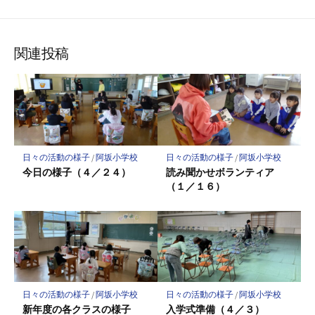
て
で
で
で
で
に
な
購
シ
シ
シ
保
ブ
読
ェ
ェ
ェ
存
ッ
ア
ア
ア
関連投稿
ク
マ
ー
ク
に
保
日々の活動の様子
/
阿坂小学校
日々の活動の様子
/
阿坂小学校
存
今日の様子（４／２４）
読み聞かせボランティア
（１／１６）
日々の活動の様子
/
阿坂小学校
日々の活動の様子
/
阿坂小学校
新年度の各クラスの様子
入学式準備（４／３）