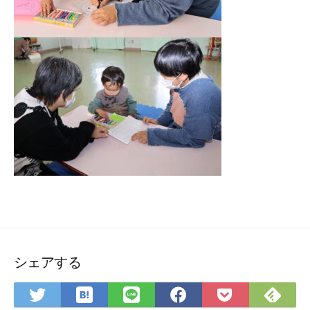
シェアする
は
Fee
Twitter
LINE
Facebook
Pocket