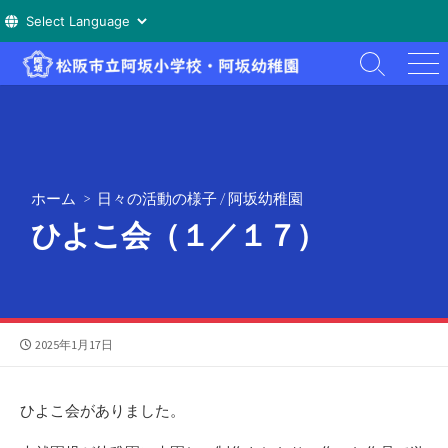
コ
検
メ
ン
索
ニ
テ
切
ュ
ン
り
ー
替
ツ
え
へ
ホーム
>
日々の活動の様子
/
阿坂幼稚園
ス
ひよこ会（１／１７）
キ
ッ
プ
公
2025年1月17日
開
日
ひよこ会がありました。