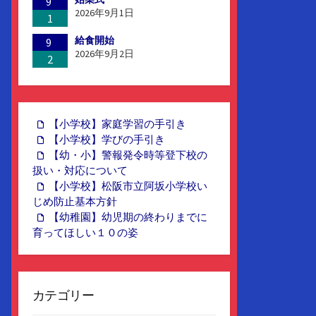
9
2026年9月1日
1
給食開始
9
2026年9月2日
2
【小学校】家庭学習の手引き
【小学校】学びの手引き
【幼・小】警報発令時等登下校の
扱い・対応について
【小学校】松阪市立阿坂小学校い
じめ防止基本方針
【幼稚園】幼児期の終わりまでに
育ってほしい１０の姿
カテゴリー