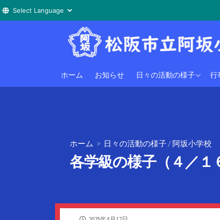
コ
ン
テ
ン
阿坂小学校
小
ホーム
お知らせ
日々の活動の様子
行
ツ
へ
阿坂幼稚園
幼
ス
キ
ッ
プ
ホーム
>
日々の活動の様子
/
阿坂小学校
各学級の様子（４／１
公
2025年4月17日