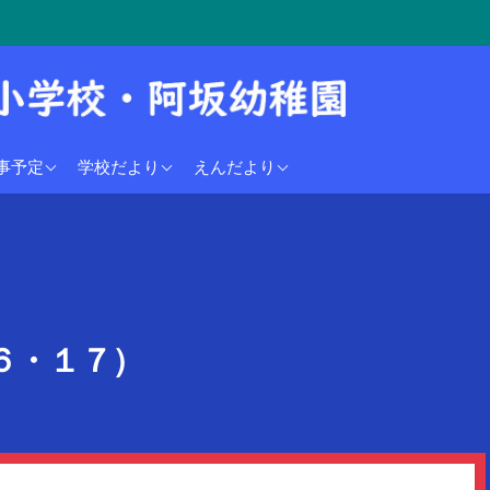
学校行事予定
2024年度
2024年度
事予定
学校だより
えんだより
稚園行事予定
６・１７）