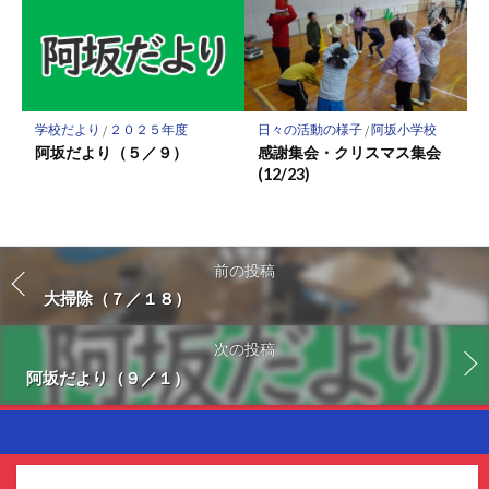
学校だより
/
２０２５年度
日々の活動の様子
/
阿坂小学校
阿坂だより（５／９）
感謝集会・クリスマス集会
(12/23)
前の投稿
大掃除（７／１８）
次の投稿
阿坂だより（９／１）