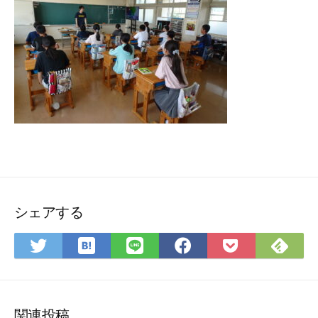
シェアする
は
Fee
Twitter
LINE
Facebook
Pocket
て
で
で
で
で
に
な
購
シ
シ
シ
保
ブ
読
ェ
ェ
ェ
存
ッ
ア
ア
ア
関連投稿