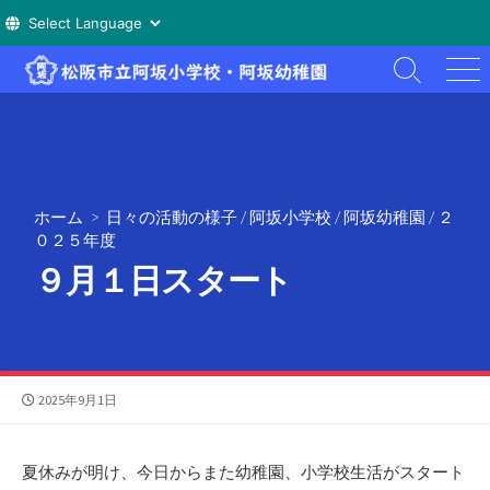
コ
検
メ
ン
索
ニ
テ
切
ュ
ン
り
ー
替
ツ
え
へ
ホーム
>
日々の活動の様子
/
阿坂小学校
/
阿坂幼稚園
/
２
ス
０２５年度
キ
９月１日スタート
ッ
プ
公
2025年9月1日
開
日
夏休みが明け、今日からまた幼稚園、小学校生活がスタート