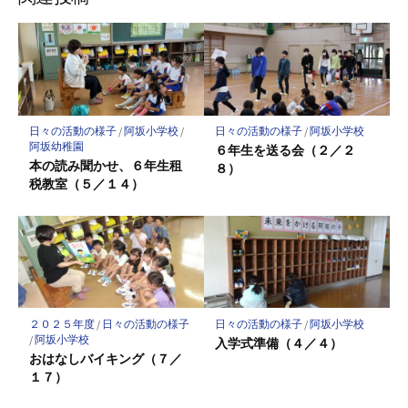
ク
マ
ー
ク
に
保
日々の活動の様子
/
阿坂小学校
/
日々の活動の様子
/
阿坂小学校
存
阿坂幼稚園
６年生を送る会（２／２
本の読み聞かせ、６年生租
８）
税教室（５／１４）
２０２５年度
/
日々の活動の様子
日々の活動の様子
/
阿坂小学校
/
阿坂小学校
入学式準備（４／４）
おはなしバイキング（７／
１７）