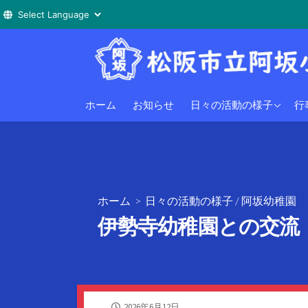
コ
ン
テ
ン
阿坂小学校
小
ホーム
お知らせ
日々の活動の様子
行
ツ
へ
阿坂幼稚園
幼
ス
キ
ッ
プ
ホーム
>
日々の活動の様子
/
阿坂幼稚園
伊勢寺幼稚園との交流
公
2026年6月12日