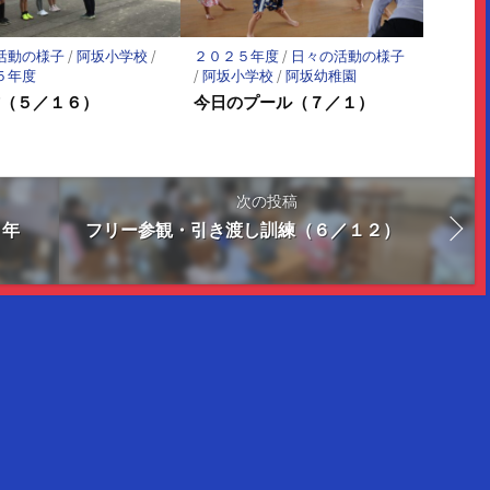
活動の様子
/
阿坂小学校
/
２０２５年度
/
日々の活動の様子
５年度
/
阿坂小学校
/
阿坂幼稚園
式（５／１６）
今日のプール（７／１）
次の投稿
６年
フリー参観・引き渡し訓練（６／１２）