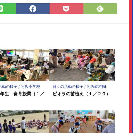
Feedly
LINE
Facebook
Pocket
で
で
で
に
購
シ
シ
保
読
ェ
ェ
存
ア
ア
活動の様子
/
阿坂小学校
日々の活動の様子
/
阿坂幼稚園
３年生 食育授業（１／
ビオラの苗植え（１／２０）
）