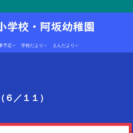
学校行事予定
2024年度
2024年度
事予定
学校だより
えんだより
稚園行事予定
（６／１１）