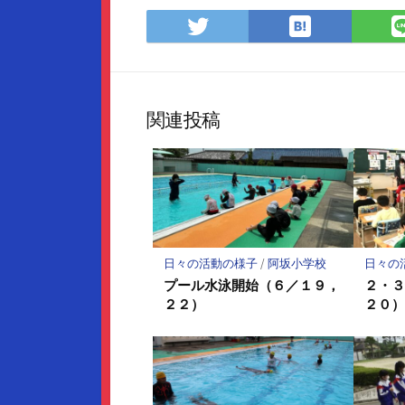
は
Twitter
て
で
な
シ
ブ
ェ
ッ
ア
関連投稿
ク
マ
ー
ク
に
保
存
日々の活動の様子
/
阿坂小学校
日々の
プール水泳開始（６／１９，
２・
２２）
２０