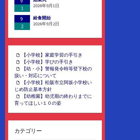
9
2026年9月1日
1
給食開始
9
2026年9月2日
2
【小学校】家庭学習の手引き
【小学校】学びの手引き
【幼・小】警報発令時等登下校の
扱い・対応について
【小学校】松阪市立阿坂小学校い
じめ防止基本方針
【幼稚園】幼児期の終わりまでに
育ってほしい１０の姿
カテゴリー