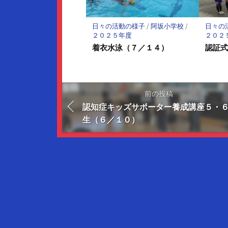
日々の活動の様子
/
阿坂小学校
/
日々の
２０２５年度
２０２
着衣水泳（７／１４）
認証
前の投稿
認知症キッズサポーター養成講座５・
生（６／１０）