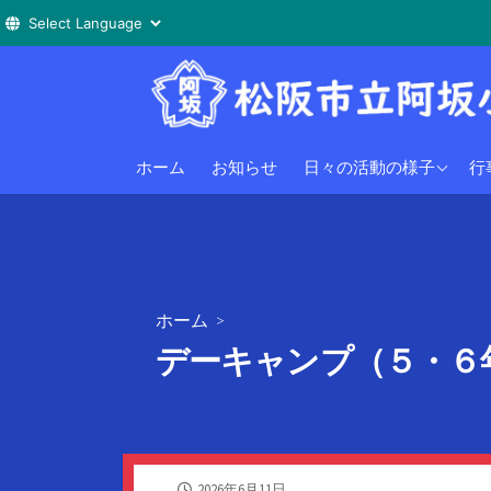
コ
ン
テ
ン
阿坂小学校
小
ホーム
お知らせ
日々の活動の様子
行
ツ
へ
阿坂幼稚園
幼
ス
キ
ッ
プ
ホーム
>
デーキャンプ（５・６
公
2026年6月11日