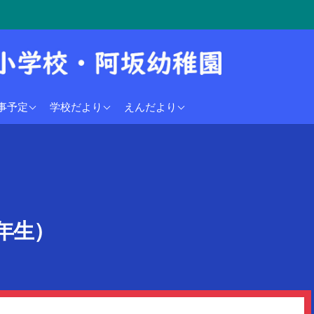
学校行事予定
2024年度
2024年度
事予定
学校だより
えんだより
稚園行事予定
年生）