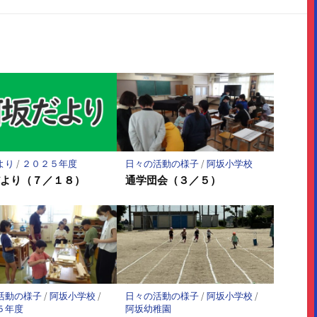
購
シ
シ
保
読
ェ
ェ
存
ア
ア
より
/
２０２５年度
日々の活動の様子
/
阿坂小学校
だより（７／１８）
通学団会（３／５）
活動の様子
/
阿坂小学校
/
日々の活動の様子
/
阿坂小学校
/
５年度
阿坂幼稚園