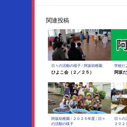
な
シ
ブ
ェ
ッ
ア
関連投稿
ク
マ
ー
ク
に
保
存
日々の活動の様子
/
阿坂幼稚園
学校だ
ひよこ会（２／２５）
阿坂
阿坂幼稚園
/
２０２５年度
/
日々
日々の
の活動の様子
２０２