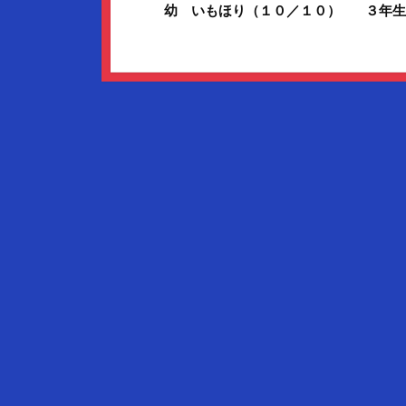
幼 いもほり（１０／１０）
３年