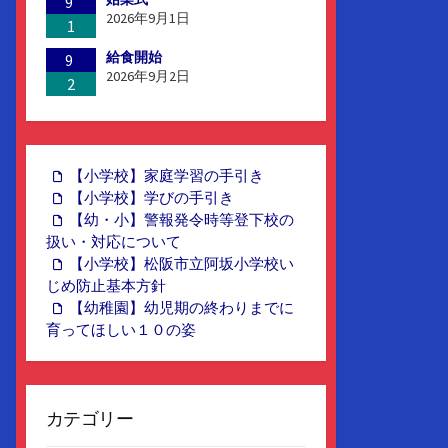
9
2026年9月1日
1
給食開始
9
2026年9月2日
2
【小学校】家庭学習の手引き
【小学校】学びの手引き
【幼・小】警報発令時等登下校の
扱い・対応について
【小学校】松阪市立阿坂小学校い
じめ防止基本方針
【幼稚園】幼児期の終わりまでに
育ってほしい１０の姿
カテゴリー