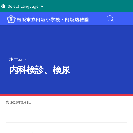
コ
検
メ
ン
索
ニ
テ
切
ュ
ン
り
ー
替
ツ
え
へ
ホーム
>
ス
内科検診、検尿
キ
ッ
プ
公
2026年5月1日
開
日