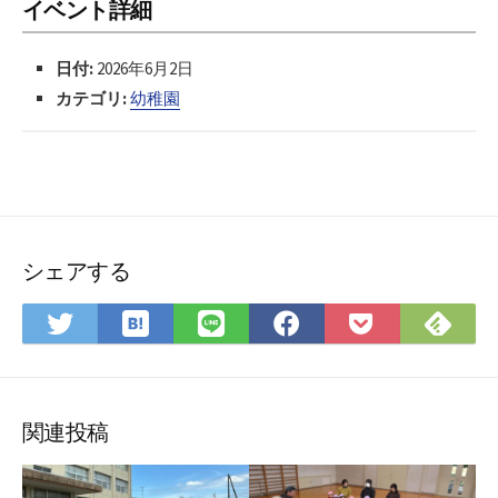
イベント詳細
日付:
2026年6月2日
カテゴリ:
幼稚園
シェアする
は
Fee
Twitter
LINE
Facebook
Pocket
て
で
で
で
で
に
な
購
シ
シ
シ
保
ブ
読
ェ
ェ
ェ
存
ッ
ア
ア
ア
関連投稿
ク
マ