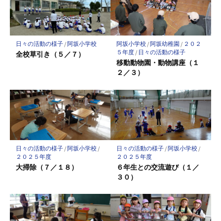
ー
ク
に
保
日々の活動の様子
/
阿坂小学校
阿坂小学校
/
阿坂幼稚園
/
２０２
存
５年度
/
日々の活動の様子
全校草引き（５／７）
移動動物園・動物講座（１
２／３）
日々の活動の様子
/
阿坂小学校
/
日々の活動の様子
/
阿坂小学校
/
２０２５年度
２０２５年度
大掃除（７／１８）
６年生との交流遊び（１／
３０）