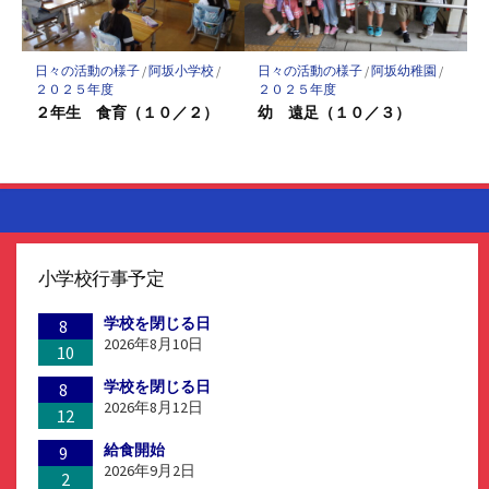
日々の活動の様子
/
阿坂小学校
/
日々の活動の様子
/
阿坂幼稚園
/
２０２５年度
２０２５年度
２年生 食育（１０／２）
幼 遠足（１０／３）
小学校行事予定
学校を閉じる日
8
2026年8月10日
10
学校を閉じる日
8
2026年8月12日
12
給食開始
9
2026年9月2日
2