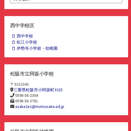
別
ア
ー
カ
イ
西中学校区
ブ
西中学校
松江小学校
伊勢寺小学校・幼稚園
松阪市立阿坂小学校
〒5152343
三重県松阪市小阿坂町3325
0598-58-2304
0598-58-3761
azaka2es@matsusaka.ed.jp